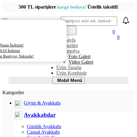
500 TL siparişlere
Üstelik taksitli!
kargo bedava!
Ara
Mobil
Menü
0
0
AnaSayfa
Varan İndirim!
Kategoriler
 %10 İndirim
Multimedya
 Başlıyor, Yakında!
Foto Galeri
Video Galeri
Ürün Tasarla
Ürün Kombinle
Mobil
Mobil Menü
Menü
Kategoriler
Giyim & Ayakkabı
Ayakkabılar
Günlük Ayakkabı
Casual Ayakkabı