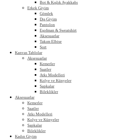
Bot & Kışlık Ayakkabı
Erkek Giyim
Gömlek
Dış Giyim
Pantolon
Eşofman & Sweatshirt
Aksesuarlar
Takım Elbise
Şort
Kanvas Tablolar
Aksesuarlar
Kemerler
Saatler
Atkı Modelleri
Kolye ve Künyeler
Şapkalar
Bileklikler
Aksesuarlar
Kemerler
Saatler
Atkı Modelleri
Kolye ve Künyeler
Şapkalar
Bileklikler
Kadın Giyim