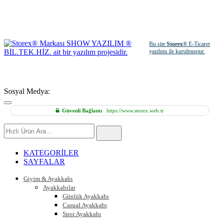
Bu site
Storex
® E-Ticaret
yazılımı ile kurulmuştur.
Sosyal Medya:
Güvenli Bağlantı
https://www.storex.web.tr
Hızlı
Ürün
Ara
KATEGORİLER
SAYFALAR
Giyim & Ayakkabı
Ayakkabılar
Günlük Ayakkabı
Casual Ayakkabı
Spor Ayakkabı