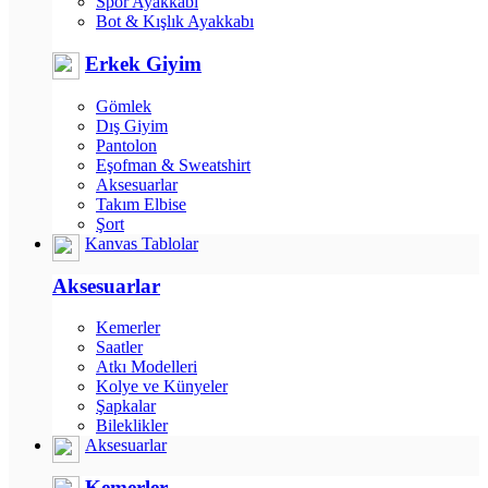
Spor Ayakkabı
Bot & Kışlık Ayakkabı
Erkek Giyim
Gömlek
Dış Giyim
Pantolon
Eşofman & Sweatshirt
Aksesuarlar
Takım Elbise
Şort
Kanvas Tablolar
Aksesuarlar
Kemerler
Saatler
Atkı Modelleri
Kolye ve Künyeler
Şapkalar
Bileklikler
Aksesuarlar
Kemerler