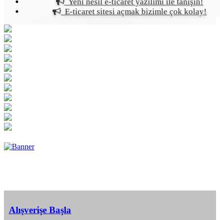
Yeni nesil e-ticaret yazılımı ile tanışın!
E-ticaret sitesi açmak bizimle çok kolay!
Alışverişe Başla