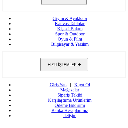
Giyim & Ayakkabı
Kanvas Tablolar
Kişisel Bakım
Spor & Outdoor
Oyun & Film
Bilgisayar & Yazılım
HIZLI İŞLEMLER
Giriş Yap
|
Kayıt Ol
Mağazalar
Sipariş Takibi
Karşılaştırma Ürünlerim
Ödeme Bildirimi
Banka Hesaplarımız
İletişim