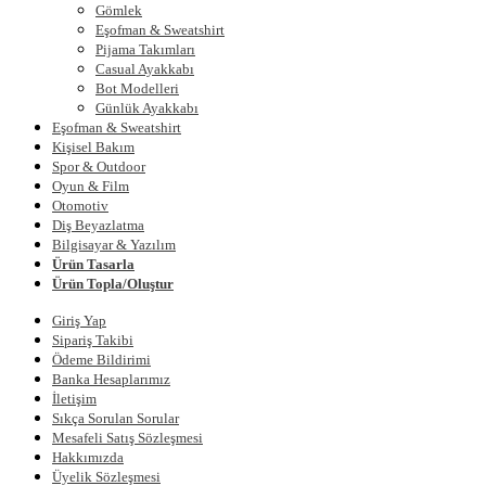
Gömlek
Eşofman & Sweatshirt
Pijama Takımları
Casual Ayakkabı
Bot Modelleri
Günlük Ayakkabı
Eşofman & Sweatshirt
Kişisel Bakım
Spor & Outdoor
Oyun & Film
Otomotiv
Diş Beyazlatma
Bilgisayar & Yazılım
Ürün Tasarla
Ürün Topla/Oluştur
Giriş Yap
Sipariş Takibi
Ödeme Bildirimi
Banka Hesaplarımız
İletişim
Sıkça Sorulan Sorular
Mesafeli Satış Sözleşmesi
Hakkımızda
Üyelik Sözleşmesi