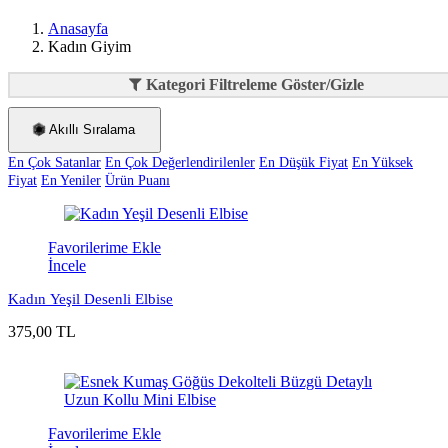
Anasayfa
Kadın Giyim
Kategori Filtreleme Göster/Gizle
Akıllı Sıralama
En Çok Satanlar
En Çok Değerlendirilenler
En Düşük Fiyat
En Yüksek
Fiyat
En Yeniler
Ürün Puanı
Favorilerime Ekle
İncele
Kadın Yeşil Desenli Elbise
375,00 TL
Favorilerime Ekle