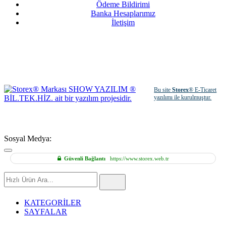
Ödeme Bildirimi
Banka Hesaplarımız
İletişim
Bu site
Storex
® E-Ticaret
yazılımı ile kurulmuştur.
Sosyal Medya:
Güvenli Bağlantı
https://www.storex.web.tr
Hızlı
Ürün
Ara
KATEGORİLER
SAYFALAR