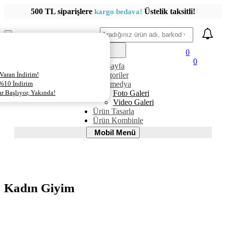
500 TL siparişlere
Üstelik taksitli!
kargo bedava!
Ara
Mobil
Menü
0
0
AnaSayfa
Varan İndirim!
Kategoriler
 %10 İndirim
Multimedya
 Başlıyor, Yakında!
Foto Galeri
Video Galeri
Ürün Tasarla
Ürün Kombinle
Mobil
Mobil Menü
Menü
Kadın Giyim