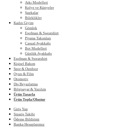
Atkı Modelleri
Kolye ve Künyeler
Şapkalar
Bileklikler
Kadın Giyim
Gömlek
Eşofman & Sweatshirt
Pijama Takımları
Casual Ayakkabı
Bot Modelleri
Günlük Ayakkabı
Eşofman & Sweatshirt
Kişisel Bakım
Spor & Outdoor
Oyun & Film
Otomotiv
Diş Beyazlatma
Bilgisayar & Yazılım
Ürün Tasarla
Ürün Topla/Oluştur
Giriş Yap
Sipariş Takibi
Ödeme Bildirimi
Banka Hesaplarımız