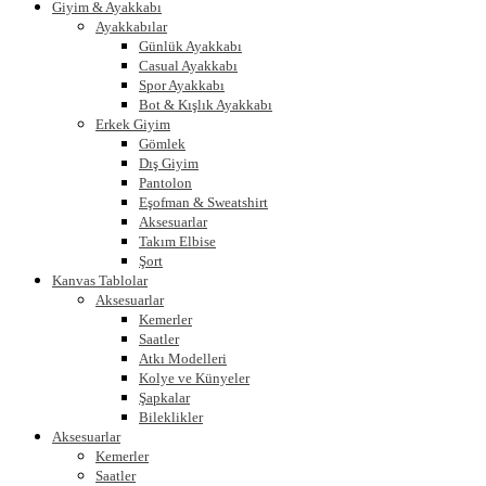
Giyim & Ayakkabı
Ayakkabılar
Günlük Ayakkabı
Casual Ayakkabı
Spor Ayakkabı
Bot & Kışlık Ayakkabı
Erkek Giyim
Gömlek
Dış Giyim
Pantolon
Eşofman & Sweatshirt
Aksesuarlar
Takım Elbise
Şort
Kanvas Tablolar
Aksesuarlar
Kemerler
Saatler
Atkı Modelleri
Kolye ve Künyeler
Şapkalar
Bileklikler
Aksesuarlar
Kemerler
Saatler