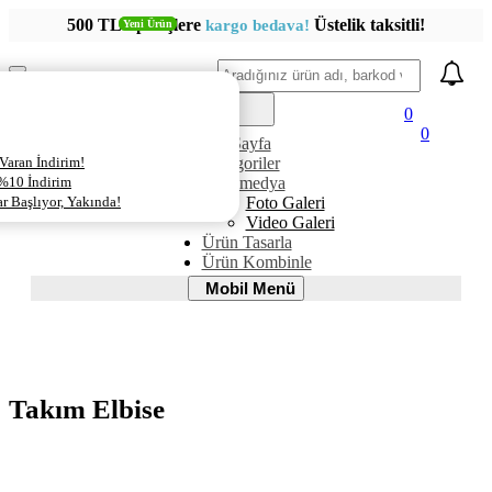
500 TL siparişlere
Üstelik taksitli!
kargo bedava!
Yeni Ürün
Yeni Ürün
Ara
Mobil
Menü
0
0
AnaSayfa
Varan İndirim!
Kategoriler
 %10 İndirim
Multimedya
 Başlıyor, Yakında!
Foto Galeri
Video Galeri
Ürün Tasarla
Ürün Kombinle
Mobil
Mobil Menü
Menü
Takım Elbise