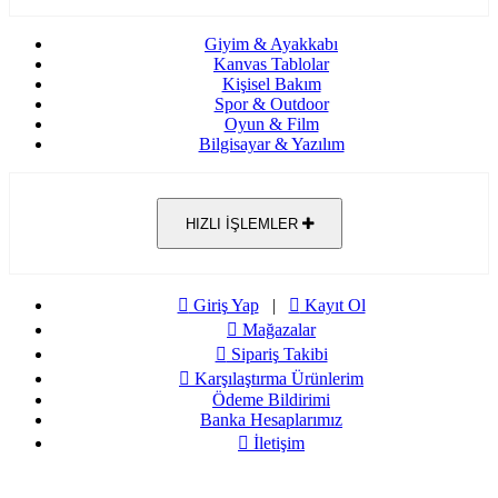
Giyim & Ayakkabı
Kanvas Tablolar
Kişisel Bakım
Spor & Outdoor
Oyun & Film
Bilgisayar & Yazılım
HIZLI İŞLEMLER
Giriş Yap
|
Kayıt Ol
Mağazalar
Sipariş Takibi
Karşılaştırma Ürünlerim
Ödeme Bildirimi
Banka Hesaplarımız
İletişim