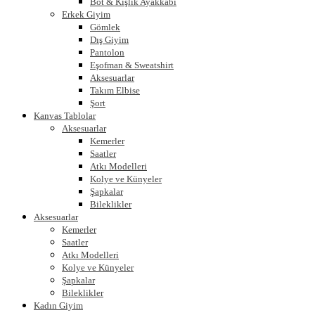
Bot & Kışlık Ayakkabı
Erkek Giyim
Gömlek
Dış Giyim
Pantolon
Eşofman & Sweatshirt
Aksesuarlar
Takım Elbise
Şort
Kanvas Tablolar
Aksesuarlar
Kemerler
Saatler
Atkı Modelleri
Kolye ve Künyeler
Şapkalar
Bileklikler
Aksesuarlar
Kemerler
Saatler
Atkı Modelleri
Kolye ve Künyeler
Şapkalar
Bileklikler
Kadın Giyim