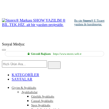
Bu site
Storex
® E-Ticaret
yazılımı ile kurulmuştur.
Sosyal Medya:
Güvenli Bağlantı
https://www.storex.web.tr
Hızlı
Ürün
Ara
KATEGORİLER
SAYFALAR
Giyim & Ayakkabı
Ayakkabılar
Günlük Ayakkabı
Casual Ayakkabı
Spor Ayakkabı