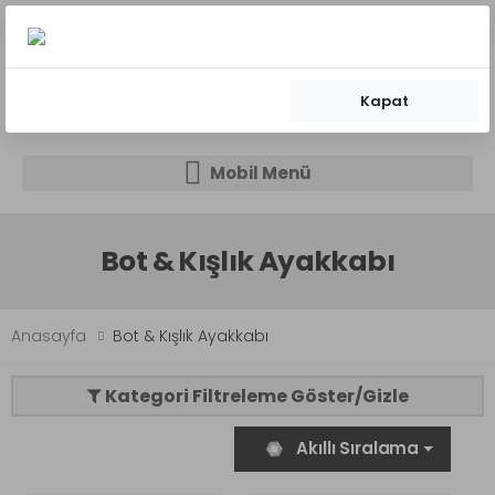
kargo bedava!
500 TL siparişlere
Üstelik taksitli!
Kapat
0
0
Mobil Menü
Mobil Menü
Mobil Menü
Bot & Kışlık Ayakkabı
Anasayfa
Bot & Kışlık Ayakkabı
Kategori Filtreleme Göster/Gizle
Akıllı Sıralama