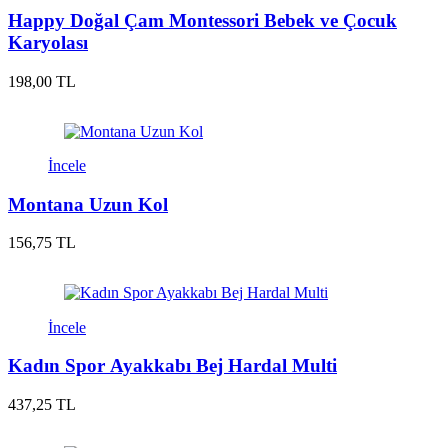
Happy Doğal Çam Montessori Bebek ve Çocuk
Karyolası
198,00 TL
İncele
Montana Uzun Kol
156,75 TL
İncele
Kadın Spor Ayakkabı Bej Hardal Multi
437,25 TL