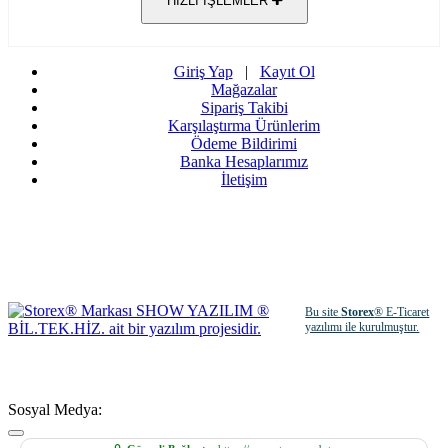
HIZLI İŞLEMLER
Giriş Yap
|
Kayıt Ol
Mağazalar
Sipariş Takibi
Karşılaştırma Ürünlerim
Ödeme Bildirimi
Banka Hesaplarımız
İletişim
Bu site
Storex
® E-Ticaret
yazılımı ile kurulmuştur.
Sosyal Medya: