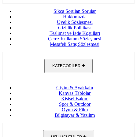
Sıkça Sorulan Sorular
Hakkımızda
Üyelik Sözleşmesi
Gizlilik Politikası
Teslimat ve İade Koşulları
Çerez Kullanım Sözleşmesi
Mesafeli Satış Sözleşmesi
KATEGORİLER
Giyim & Ayakkabı
Kanvas Tablolar
Kişisel Bakım
Spor & Outdoor
Oyun & Film
Bilgisayar & Yazılım