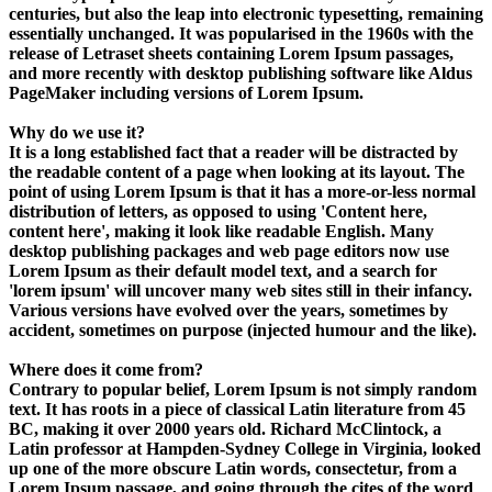
centuries, but also the leap into electronic typesetting, remaining
essentially unchanged. It was popularised in the 1960s with the
release of Letraset sheets containing Lorem Ipsum passages,
and more recently with desktop publishing software like Aldus
PageMaker including versions of Lorem Ipsum.
Why do we use it?
It is a long established fact that a reader will be distracted by
the readable content of a page when looking at its layout. The
point of using Lorem Ipsum is that it has a more-or-less normal
distribution of letters, as opposed to using 'Content here,
content here', making it look like readable English. Many
desktop publishing packages and web page editors now use
Lorem Ipsum as their default model text, and a search for
'lorem ipsum' will uncover many web sites still in their infancy.
Various versions have evolved over the years, sometimes by
accident, sometimes on purpose (injected humour and the like).
Where does it come from?
Contrary to popular belief, Lorem Ipsum is not simply random
text. It has roots in a piece of classical Latin literature from 45
BC, making it over 2000 years old. Richard McClintock, a
Latin professor at Hampden-Sydney College in Virginia, looked
up one of the more obscure Latin words, consectetur, from a
Lorem Ipsum passage, and going through the cites of the word