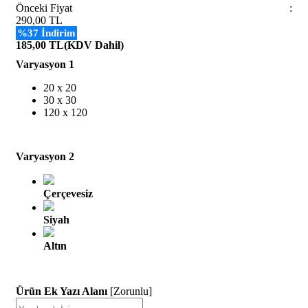
Önceki Fiyat
:
290,00 TL
%37 İndirim
185,00 TL
(KDV Dahil)
Varyasyon 1
20 x 20
30 x 30
120 x 120
Varyasyon 2
Çerçevesiz
Siyah
Altın
Ürün Ek Yazı Alanı
[Zorunlu]