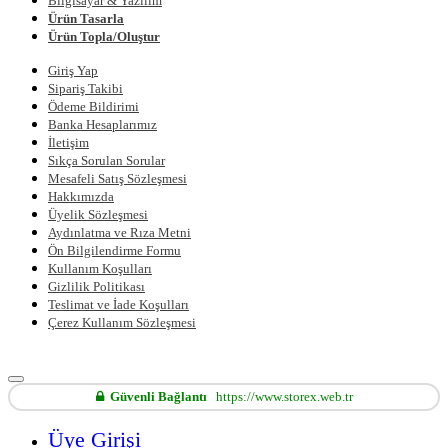
Bilgisayar & Yazılım
Ürün Tasarla
Ürün Topla/Oluştur
Giriş Yap
Sipariş Takibi
Ödeme Bildirimi
Banka Hesaplarımız
İletişim
Sıkça Sorulan Sorular
Mesafeli Satış Sözleşmesi
Hakkımızda
Üyelik Sözleşmesi
Aydınlatma ve Rıza Metni
Ön Bilgilendirme Formu
Kullanım Koşulları
Gizlilik Politikası
Teslimat ve İade Koşulları
Çerez Kullanım Sözleşmesi
Güvenli Bağlantı
https://www.storex.web.tr
Üye Girişi