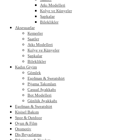
Atkı Modelleri
Kolye ve Künyeler
Şapkalar
Bileklikler
Aksesuarlar
Kemerler
Saatler
Atkı Modelleri
Kolye ve Künyeler
Şapkalar
Bileklikler
Kadın Giyim
Gömlek
Eşofman & Sweatshirt
Pijama Takımları
Casual Ayakkabı
Bot Modelleri
Günlük Ayakkabı
Eşofman & Sweatshirt
Kişisel Bakım
Spor & Outdoor
Oyun & Film
Otomotiv
Diş Beyazlatma