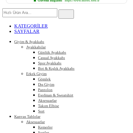
Güvenli Bağlantı
https://www.storex.web.tr
Hızlı
Ürün
Ara
KATEGORİLER
SAYFALAR
Giyim & Ayakkabı
Ayakkabılar
Günlük Ayakkabı
Casual Ayakkabı
Spor Ayakkabı
Bot & Kışlık Ayakkabı
Erkek Giyim
Gömlek
Dış Giyim
Pantolon
Eşofman & Sweatshirt
Aksesuarlar
Takım Elbise
Şort
Kanvas Tablolar
Aksesuarlar
Kemerler
Saatler