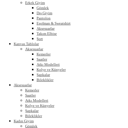
Erkek Giyim
Gömlek
Dış Giyim
Pantolon
Eşofman & Sweatshirt
Aksesuarlar
Takım Elbise
Şort
Kanvas Tablolar
Aksesuarlar
Kemerler
Saatler
Atkı Modelleri
Kolye ve Künyeler
Şapkalar
Bileklikler
Aksesuarlar
Kemerler
Saatler
Atkı Modelleri
Kolye ve Künyeler
Şapkalar
Bileklikler
Kadın Giyim
Gömlek