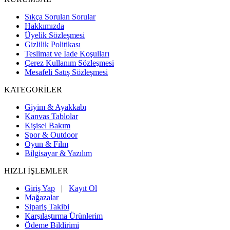
Sıkça Sorulan Sorular
Hakkımızda
Üyelik Sözleşmesi
Gizlilik Politikası
Teslimat ve İade Koşulları
Çerez Kullanım Sözleşmesi
Mesafeli Satış Sözleşmesi
KATEGORİLER
Giyim & Ayakkabı
Kanvas Tablolar
Kişisel Bakım
Spor & Outdoor
Oyun & Film
Bilgisayar & Yazılım
HIZLI İŞLEMLER
Giriş Yap
|
Kayıt Ol
Mağazalar
Sipariş Takibi
Karşılaştırma Ürünlerim
Ödeme Bildirimi