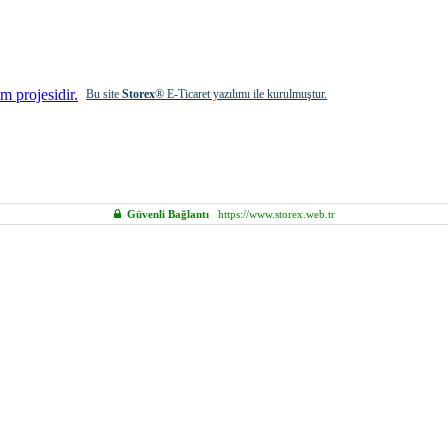
Bu site
Storex
® E-Ticaret yazılımı ile kurulmuştur.
Güvenli Bağlantı
https://www.storex.web.tr