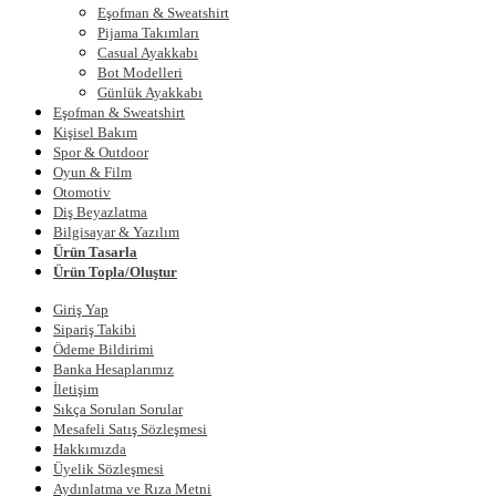
Eşofman & Sweatshirt
Pijama Takımları
Casual Ayakkabı
Bot Modelleri
Günlük Ayakkabı
Eşofman & Sweatshirt
Kişisel Bakım
Spor & Outdoor
Oyun & Film
Otomotiv
Diş Beyazlatma
Bilgisayar & Yazılım
Ürün Tasarla
Ürün Topla/Oluştur
Giriş Yap
Sipariş Takibi
Ödeme Bildirimi
Banka Hesaplarımız
İletişim
Sıkça Sorulan Sorular
Mesafeli Satış Sözleşmesi
Hakkımızda
Üyelik Sözleşmesi
Aydınlatma ve Rıza Metni