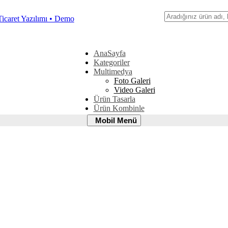
Ara
AnaSayfa
Kategoriler
Multimedya
Foto Galeri
Video Galeri
Ürün Tasarla
Ürün Kombinle
Mobil
Mobil Menü
Menü