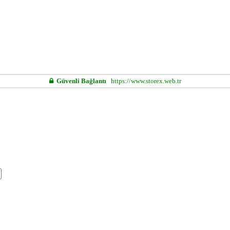
Güvenli Bağlantı
https://www.storex.web.tr