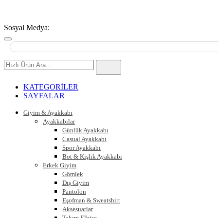
Sosyal Medya:
Hızlı
Ürün
Ara
KATEGORİLER
SAYFALAR
Giyim & Ayakkabı
Ayakkabılar
Günlük Ayakkabı
Casual Ayakkabı
Spor Ayakkabı
Bot & Kışlık Ayakkabı
Erkek Giyim
Gömlek
Dış Giyim
Pantolon
Eşofman & Sweatshirt
Aksesuarlar
Takım Elbise