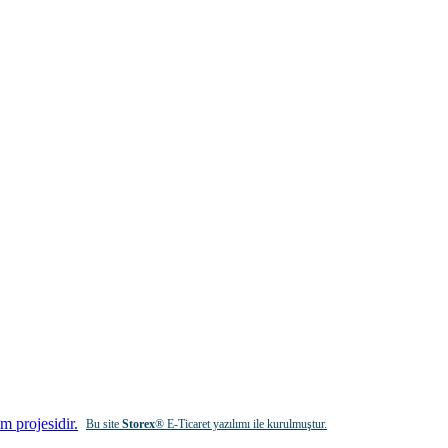
Bu site
Storex
® E-Ticaret yazılımı ile kurulmuştur.