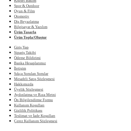
Kişisel Bakım
Spor & Outdoor
Oyun & Film
Otomotiv
Diş Beyazlatma
Bilgisayar & Yazılım
Ürün Tasarla
Ürün Topla/Oluştur
Giriş Yap
Sipariş Takibi
Ödeme Bildirimi
Banka Hesaplarımız
İletişim
Sıkça Sorulan Sorular
Mesafeli Satış Sözleşmesi
Hakkımızda
Üyelik Sözleşmesi
Aydınlatma ve Rıza Metni
Ön Bilgilendirme Formu
Kullanım Koşulları
Gizlilik Politikası
Teslimat ve İade Koşulları
Çerez Kullanım Sözleşmesi