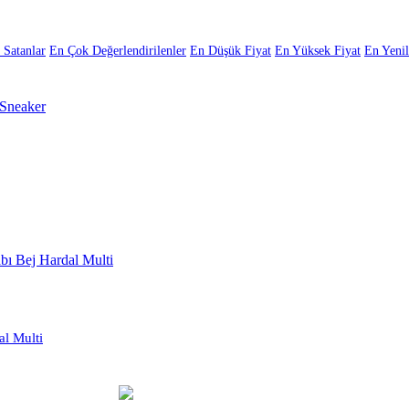
 Satanlar
En Çok Değerlendirilenler
En Düşük Fiyat
En Yüksek Fiyat
En Yenil
l Multi