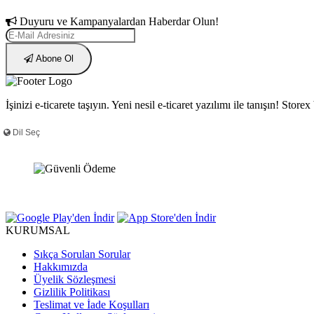
Duyuru ve Kampanyalardan Haberdar Olun!
Abone Ol
İşinizi e-ticarete taşıyın. Yeni nesil e-ticaret yazılımı ile tanışın! Sto
KURUMSAL
Sıkça Sorulan Sorular
Hakkımızda
Üyelik Sözleşmesi
Gizlilik Politikası
Teslimat ve İade Koşulları