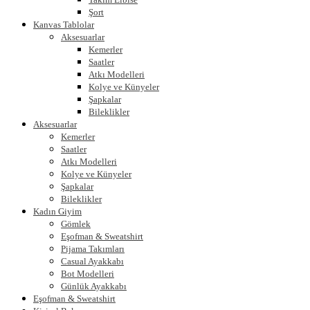
Şort
Kanvas Tablolar
Aksesuarlar
Kemerler
Saatler
Atkı Modelleri
Kolye ve Künyeler
Şapkalar
Bileklikler
Aksesuarlar
Kemerler
Saatler
Atkı Modelleri
Kolye ve Künyeler
Şapkalar
Bileklikler
Kadın Giyim
Gömlek
Eşofman & Sweatshirt
Pijama Takımları
Casual Ayakkabı
Bot Modelleri
Günlük Ayakkabı
Eşofman & Sweatshirt