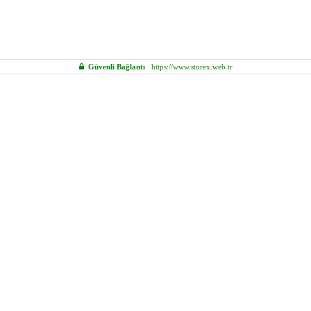
Güvenli Bağlantı
https://www.storex.web.tr