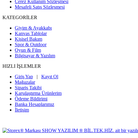
Çerez Kullanım Sözleşmesi
Mesafeli Satış Sözleşmesi
KATEGORİLER
Giyim & Ayakkabı
Kanvas Tablolar
Kişisel Bakım
Spor & Outdoor
Oyun & Film
Bilgisayar & Yazılım
HIZLI İŞLEMLER
Giriş Yap
|
Kayıt Ol
Mağazalar
Sipariş Takibi
Karşılaştırma Ürünlerim
Ödeme Bildirimi
Banka Hesaplarımız
İletişim