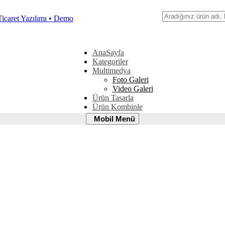
Ara
AnaSayfa
Kategoriler
Multimedya
Foto Galeri
Video Galeri
Ürün Tasarla
Ürün Kombinle
Mobil
Mobil Menü
Menü