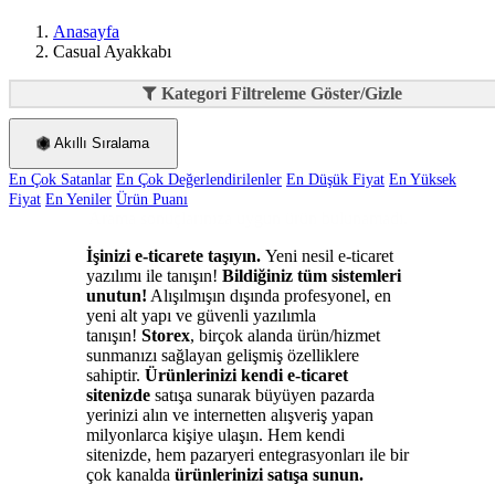
Anasayfa
Casual Ayakkabı
Kategori Filtreleme Göster/Gizle
Akıllı Sıralama
En Çok Satanlar
En Çok Değerlendirilenler
En Düşük Fiyat
En Yüksek
Fiyat
En Yeniler
Ürün Puanı
Arama sonuçlarınıza uygun ürün bulunamadı.
İşinizi e-ticarete taşıyın.
Yeni nesil e-ticaret
yazılımı ile tanışın!
Bildiğiniz tüm sistemleri
unutun!
Alışılmışın dışında profesyonel, en
yeni alt yapı ve güvenli yazılımla
tanışın!
Storex
, birçok alanda ürün/hizmet
sunmanızı sağlayan gelişmiş özelliklere
sahiptir.
Ürünlerinizi kendi e-ticaret
sitenizde
satışa sunarak büyüyen pazarda
yerinizi alın ve internetten alışveriş yapan
milyonlarca kişiye ulaşın. Hem kendi
sitenizde, hem pazaryeri entegrasyonları ile bir
çok kanalda
ürünlerinizi satışa sunun.