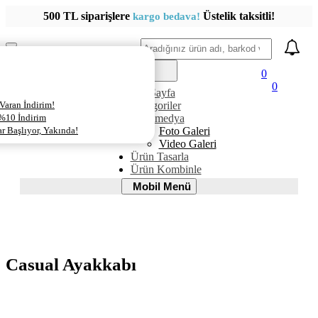
500 TL siparişlere
Üstelik taksitli!
kargo bedava!
Ara
Mobil
Menü
0
0
AnaSayfa
Varan İndirim!
Kategoriler
 %10 İndirim
Multimedya
 Başlıyor, Yakında!
Foto Galeri
Video Galeri
Ürün Tasarla
Ürün Kombinle
Mobil
Mobil Menü
Menü
Casual Ayakkabı