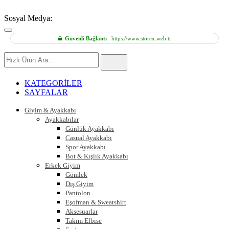
Sosyal Medya:
Güvenli Bağlantı
https://www.storex.web.tr
Hızlı
Ürün
Ara
KATEGORİLER
SAYFALAR
Giyim & Ayakkabı
Ayakkabılar
Günlük Ayakkabı
Casual Ayakkabı
Spor Ayakkabı
Bot & Kışlık Ayakkabı
Erkek Giyim
Gömlek
Dış Giyim
Pantolon
Eşofman & Sweatshirt
Aksesuarlar
Takım Elbise