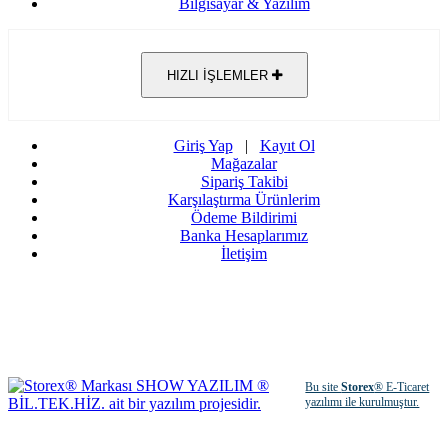
Bilgisayar & Yazılım
HIZLI İŞLEMLER
Giriş Yap
|
Kayıt Ol
Mağazalar
Sipariş Takibi
Karşılaştırma Ürünlerim
Ödeme Bildirimi
Banka Hesaplarımız
İletişim
Bu site
Storex
® E-Ticaret
yazılımı ile kurulmuştur.