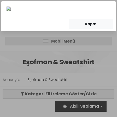
kargo bedava!
500 TL siparişlere
Üstelik taksitli!
Kapat
0
0
Mobil Menü
Mobil Menü
Mobil Menü
Eşofman & Sweatshirt
Anasayfa
Eşofman & Sweatshirt
Kategori Filtreleme Göster/Gizle
Akıllı Sıralama