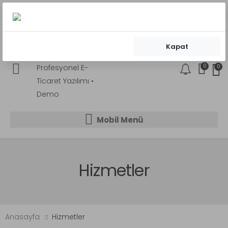
kargo bedava!
500 TL siparişlere
Üstelik taksitli!
Kapat
0
0
Mobil Menü
Mobil Menü
Mobil Menü
Hizmetler
Anasayfa
Hizmetler