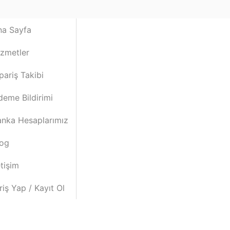
na Sayfa
izmetler
pariş Takibi
deme Bildirimi
anka Hesaplarımız
log
etişim
riş Yap / Kayıt Ol