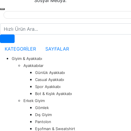
Sosyal Medya:
Hızlı Ürün Ara
KATEGORİLER
SAYFALAR
Giyim & Ayakkabı
Ayakkabılar
Günlük Ayakkabı
Casual Ayakkabı
Spor Ayakkabı
Bot & Kışlık Ayakkabı
Erkek Giyim
Gömlek
Dış Giyim
Pantolon
Eşofman & Sweatshirt