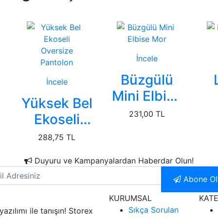
İncele
Büzgülü
İncele
Mini Elbise
Yüksek Bel
Mor
P
231,00 TL
Ekoseli
Oversize
288,75 TL
Pantolon
Duyuru ve Kampanyalardan Haberdar Olun!
Abone Ol
KURUMSAL
KATE
Sıkça Sorulan
 yazılımı ile tanışın! Storex