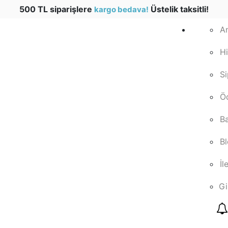
500 TL siparişlere
Üstelik taksitli!
kargo bedava!
A
H
Si
Ö
B
B
İl
Gi