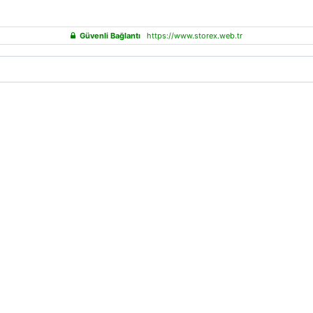
Güvenli Bağlantı
https://www.storex.web.tr