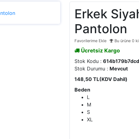
Erkek Siya
Pantolon
Favorilerime Ekle
Bu ürüne 0 ki
Ücretsiz Kargo
Stok Kodu :
614b179b7dc
Stok Durumu :
Mevcut
148,50 TL
(KDV Dahil)
Beden
L
M
S
XL