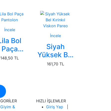
İncele
İncele
Lila Bol
Siyah
Paça
Yüksek Bel
antolon
148,50 TL
Kırinkıl
161,70 TL
Viskon
Pareo
GORİLER
HIZLI İŞLEMLER
Giyim &
Giriş Yap
|