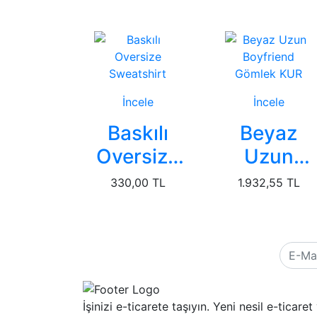
İncele
İncele
Baskılı
Beyaz
Oversize
Uzun
Sweatshirt
Boyfriend
330,00 TL
1.932,55 TL
Gömlek
KUR
İşinizi e-ticarete taşıyın. Yeni nesil e-ticaret