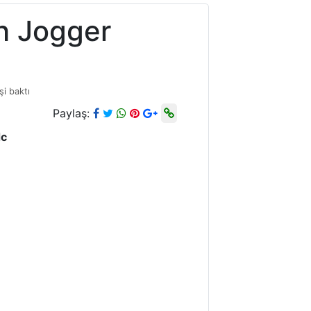
h Jogger
şi baktı
Paylaş:
dc