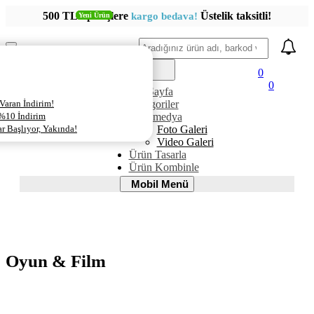
500 TL siparişlere
Üstelik taksitli!
kargo bedava!
Yeni Ürün
Yeni Ürün
Yeni Ürün
Ara
Mobil
Menü
0
0
AnaSayfa
Varan İndirim!
Kategoriler
 %10 İndirim
Multimedya
 Başlıyor, Yakında!
Foto Galeri
Video Galeri
Ürün Tasarla
Ürün Kombinle
Mobil
Mobil Menü
Menü
Oyun & Film