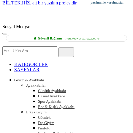
yazılımı ile kurulmuştur.
Sosyal Medya:
Güvenli Bağlantı
https://www.storex.web.tr
Hızlı
Ürün
Ara
KATEGORİLER
SAYFALAR
Giyim & Ayakkabı
Ayakkabılar
Günlük Ayakkabı
Casual Ayakkabı
Spor Ayakkabı
Bot & Kışlık Ayakkabı
Erkek Giyim
Gömlek
Dış Giyim
Pantolon