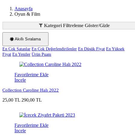
Anasayfa
Oyun & Film
Kategori Filtreleme Göster/Gizle
Akıllı Sıralama
En Çok Satanlar
En Çok Değerlendirilenler
En Düşük Fiyat
En Yüksek
Fiyat
En Yeniler
Ürün Puanı
Favorilerime Ekle
İncele
Collection Caroline Halı 2022
25,00 TL
290,00 TL
Favorilerime Ekle
İncele