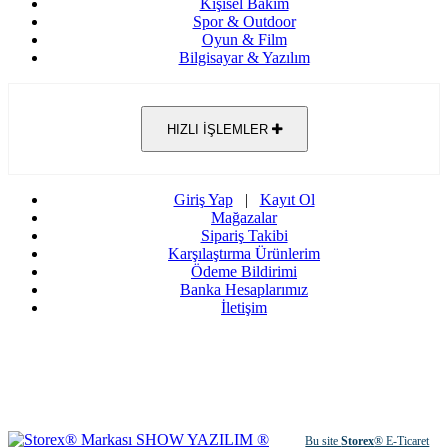
Kişisel Bakım
Spor & Outdoor
Oyun & Film
Bilgisayar & Yazılım
HIZLI İŞLEMLER
Giriş Yap
|
Kayıt Ol
Mağazalar
Sipariş Takibi
Karşılaştırma Ürünlerim
Ödeme Bildirimi
Banka Hesaplarımız
İletişim
Bu site
Storex
® E-Ticaret