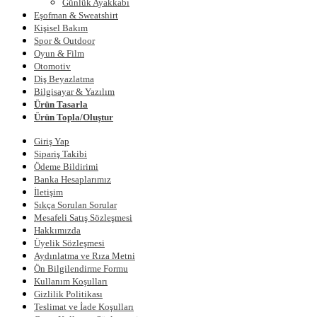
Günlük Ayakkabı
Eşofman & Sweatshirt
Kişisel Bakım
Spor & Outdoor
Oyun & Film
Otomotiv
Diş Beyazlatma
Bilgisayar & Yazılım
Ürün Tasarla
Ürün Topla/Oluştur
Giriş Yap
Sipariş Takibi
Ödeme Bildirimi
Banka Hesaplarımız
İletişim
Sıkça Sorulan Sorular
Mesafeli Satış Sözleşmesi
Hakkımızda
Üyelik Sözleşmesi
Aydınlatma ve Rıza Metni
Ön Bilgilendirme Formu
Kullanım Koşulları
Gizlilik Politikası
Teslimat ve İade Koşulları