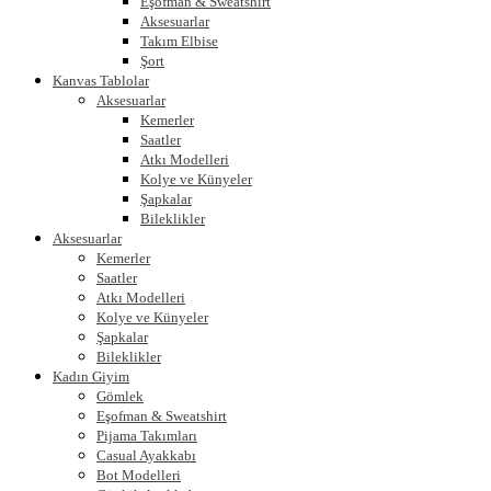
Eşofman & Sweatshirt
Aksesuarlar
Takım Elbise
Şort
Kanvas Tablolar
Aksesuarlar
Kemerler
Saatler
Atkı Modelleri
Kolye ve Künyeler
Şapkalar
Bileklikler
Aksesuarlar
Kemerler
Saatler
Atkı Modelleri
Kolye ve Künyeler
Şapkalar
Bileklikler
Kadın Giyim
Gömlek
Eşofman & Sweatshirt
Pijama Takımları
Casual Ayakkabı
Bot Modelleri