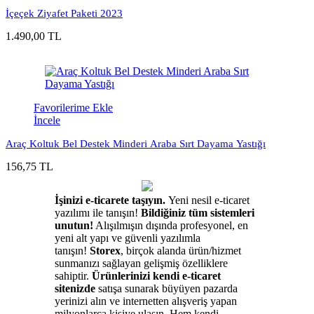
İçeçek Ziyafet Paketi 2023
1.490,00 TL
Favorilerime Ekle
İncele
Araç Koltuk Bel Destek Minderi Araba Sırt Dayama Yastığı
156,75 TL
İşinizi e-ticarete taşıyın.
Yeni nesil e-ticaret
yazılımı ile tanışın!
Bildiğiniz tüm sistemleri
unutun!
Alışılmışın dışında profesyonel, en
yeni alt yapı ve güvenli yazılımla
tanışın!
Storex
, birçok alanda ürün/hizmet
sunmanızı sağlayan gelişmiş özelliklere
sahiptir.
Ürünlerinizi kendi e-ticaret
sitenizde
satışa sunarak büyüyen pazarda
yerinizi alın ve internetten alışveriş yapan
milyonlarca kişiye ulaşın. Hem kendi