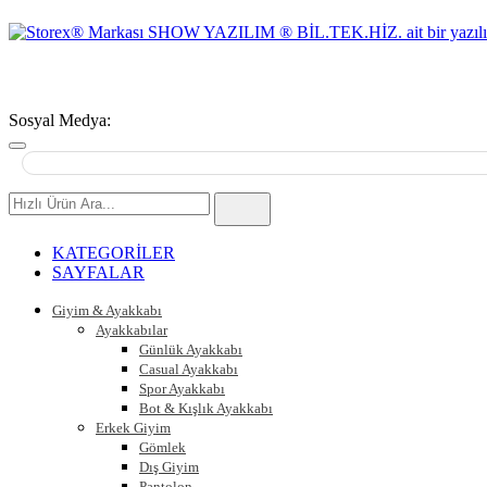
Sosyal Medya:
Hızlı
Ürün
Ara
KATEGORİLER
SAYFALAR
Giyim & Ayakkabı
Ayakkabılar
Günlük Ayakkabı
Casual Ayakkabı
Spor Ayakkabı
Bot & Kışlık Ayakkabı
Erkek Giyim
Gömlek
Dış Giyim
Pantolon