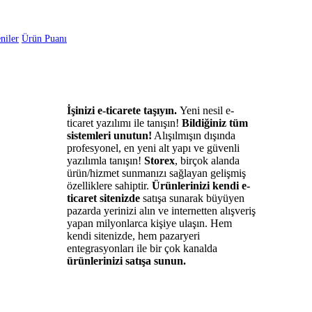
niler
Ürün Puanı
İşinizi e-ticarete taşıyın.
Yeni nesil e-
ticaret yazılımı ile tanışın!
Bildiğiniz tüm
sistemleri unutun!
Alışılmışın dışında
profesyonel, en yeni alt yapı ve güvenli
yazılımla tanışın!
Storex
, birçok alanda
ürün/hizmet sunmanızı sağlayan gelişmiş
özelliklere sahiptir.
Ürünlerinizi kendi e-
ticaret sitenizde
satışa sunarak büyüyen
pazarda yerinizi alın ve internetten alışveriş
yapan milyonlarca kişiye ulaşın. Hem
kendi sitenizde, hem pazaryeri
entegrasyonları ile bir çok kanalda
ürünlerinizi satışa sunun.