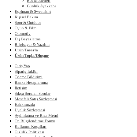
Bot Modelleri
Günlük Ayakkabı
Eşofman & Sweatshirt
Kişisel Bakım
Spor & Outdoor
Oyun & Film
Otomotiv
Diş Beyazlatma
Bilgisayar & Yazılım
Ürün Tasarla
Ürün Topla/Oluştur
Giriş Yap
Sipariş Takibi
Ödeme Bildirimi
Banka Hesaplarımız
İletişim
Sıkça Sorulan Sorular
Mesafeli Satış Sözleşmesi
Hakkımızda
Üyelik Sözleşmesi
Aydınlatma ve Rıza Metni
Ön Bilgilendirme Formu
Kullanım Koşulları
Gizlilik Politikası