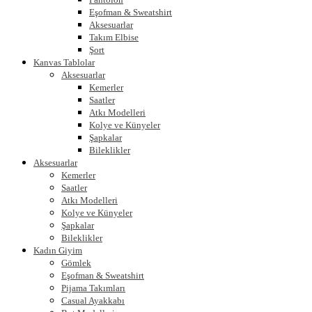
Eşofman & Sweatshirt
Aksesuarlar
Takım Elbise
Şort
Kanvas Tablolar
Aksesuarlar
Kemerler
Saatler
Atkı Modelleri
Kolye ve Künyeler
Şapkalar
Bileklikler
Aksesuarlar
Kemerler
Saatler
Atkı Modelleri
Kolye ve Künyeler
Şapkalar
Bileklikler
Kadın Giyim
Gömlek
Eşofman & Sweatshirt
Pijama Takımları
Casual Ayakkabı