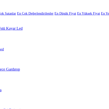
ok Satanlar
En Çok Değerlendirilenler
En Düşük Fiyat
En Yüksek Fiyat
En Ye
Led
p