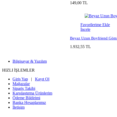
149,00 TL
Favorilerime Ekle
İncele
Beyaz Uzun Boyfriend Gö
1.932,55 TL
Bilgisayar & Yazılım
HIZLI İŞLEMLER
Giriş Yap
|
Kayıt Ol
Mağazalar
Sipariş Takibi
Karşılaştırma Ürünlerim
Ödeme Bildirimi
Banka Hesaplarımız
İletişim