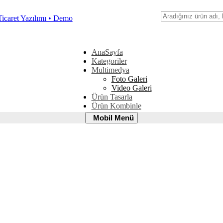
Ara
AnaSayfa
Kategoriler
Multimedya
Foto Galeri
Video Galeri
Ürün Tasarla
Ürün Kombinle
Mobil
Mobil Menü
Menü