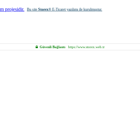
Bu site
Storex
® E-Ticaret yazılımı ile kurulmuştur.
Güvenli Bağlantı
https://www.storex.web.tr