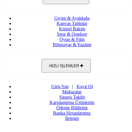
Giyim & Ayakkabı
Kanvas Tablolar
Kişisel Bakım
Spor & Outdoor
Oyun & Film
Bilgisayar & Yazılım
HIZLI İŞLEMLER
Giriş Yap
|
Kayıt Ol
Mağazalar
Sipariş Takibi
Karşılaştırma Ürünlerim
Ödeme Bildirimi
Banka Hesaplarımız
İletişim