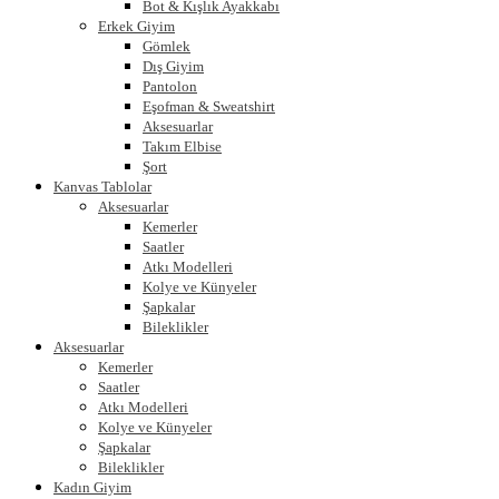
Bot & Kışlık Ayakkabı
Erkek Giyim
Gömlek
Dış Giyim
Pantolon
Eşofman & Sweatshirt
Aksesuarlar
Takım Elbise
Şort
Kanvas Tablolar
Aksesuarlar
Kemerler
Saatler
Atkı Modelleri
Kolye ve Künyeler
Şapkalar
Bileklikler
Aksesuarlar
Kemerler
Saatler
Atkı Modelleri
Kolye ve Künyeler
Şapkalar
Bileklikler
Kadın Giyim