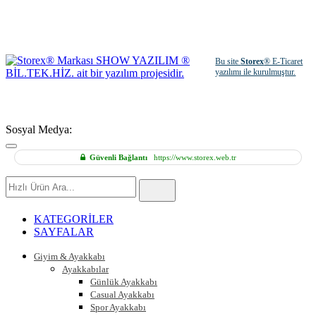
Bu site
Storex
® E-Ticaret
yazılımı ile kurulmuştur.
Sosyal Medya:
Güvenli Bağlantı
https://www.storex.web.tr
Hızlı
Ürün
Ara
KATEGORİLER
SAYFALAR
Giyim & Ayakkabı
Ayakkabılar
Günlük Ayakkabı
Casual Ayakkabı
Spor Ayakkabı