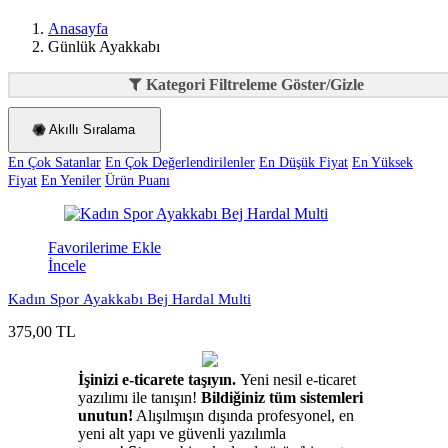
Anasayfa
Günlük Ayakkabı
Kategori Filtreleme Göster/Gizle
Akıllı Sıralama
En Çok Satanlar
En Çok Değerlendirilenler
En Düşük Fiyat
En Yüksek
Fiyat
En Yeniler
Ürün Puanı
Favorilerime Ekle
İncele
Kadın Spor Ayakkabı Bej Hardal Multi
375,00 TL
İşinizi e-ticarete taşıyın.
Yeni nesil e-ticaret
yazılımı ile tanışın!
Bildiğiniz tüm sistemleri
unutun!
Alışılmışın dışında profesyonel, en
yeni alt yapı ve güvenli yazılımla