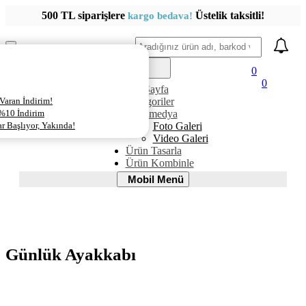
500 TL siparişlere
Üstelik taksitli!
kargo bedava!
Ara
Mobil
Menü
0
0
AnaSayfa
Varan İndirim!
Kategoriler
 %10 İndirim
Multimedya
 Başlıyor, Yakında!
Foto Galeri
Video Galeri
Ürün Tasarla
Ürün Kombinle
Mobil
Mobil Menü
Menü
Günlük Ayakkabı