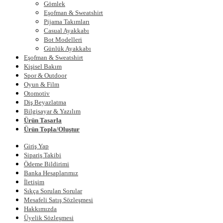
Gömlek
Eşofman & Sweatshirt
Pijama Takımları
Casual Ayakkabı
Bot Modelleri
Günlük Ayakkabı
Eşofman & Sweatshirt
Kişisel Bakım
Spor & Outdoor
Oyun & Film
Otomotiv
Diş Beyazlatma
Bilgisayar & Yazılım
Ürün Tasarla
Ürün Topla/Oluştur
Giriş Yap
Sipariş Takibi
Ödeme Bildirimi
Banka Hesaplarımız
İletişim
Sıkça Sorulan Sorular
Mesafeli Satış Sözleşmesi
Hakkımızda
Üyelik Sözleşmesi